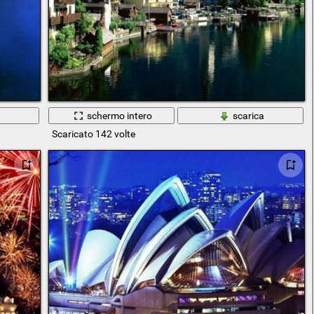
a
schermo intero
scarica
Scaricato 142 volte