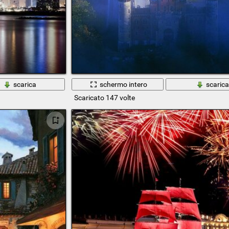
scarica
schermo intero
scaric
Scaricato 147 volte