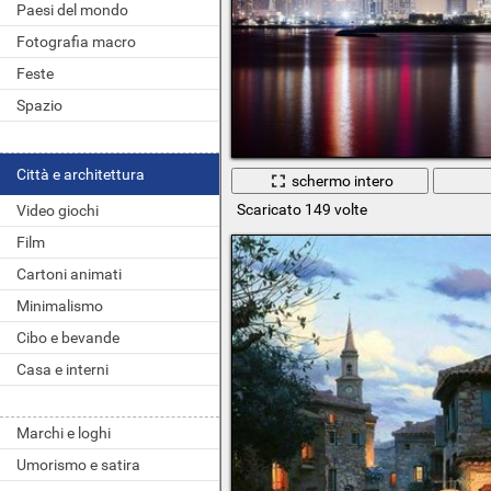
Paesi del mondo
Fotografia macro
Feste
Spazio
Città e architettura
schermo intero
Scaricato 149 volte
Video giochi
Film
Cartoni animati
Minimalismo
Cibo e bevande
Casa e interni
Marchi e loghi
Umorismo e satira