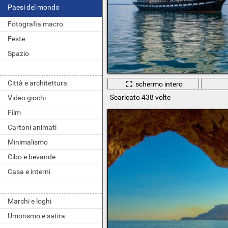
Paesi del mondo
Fotografia macro
Feste
Spazio
Città e architettura
schermo intero
Scaricato 438 volte
Video giochi
Film
Cartoni animati
Minimalismo
Cibo e bevande
Casa e interni
Marchi e loghi
Umorismo e satira