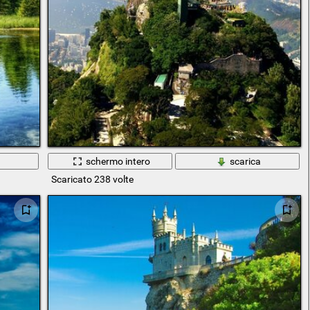
a
schermo intero
scarica
Scaricato 238 volte