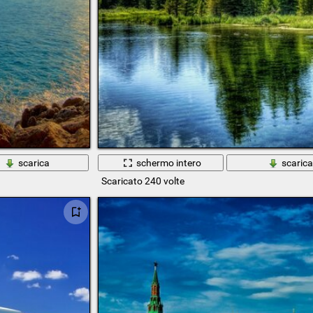
scarica
schermo intero
scaric
Scaricato 240 volte