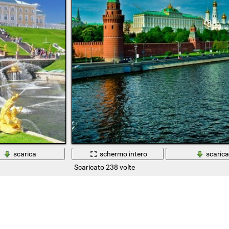
scarica
schermo intero
scaric
Scaricato 238 volte