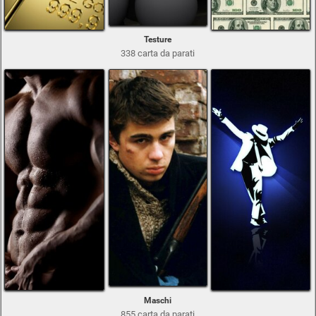
Testure
338 carta da parati
Maschi
855 carta da parati