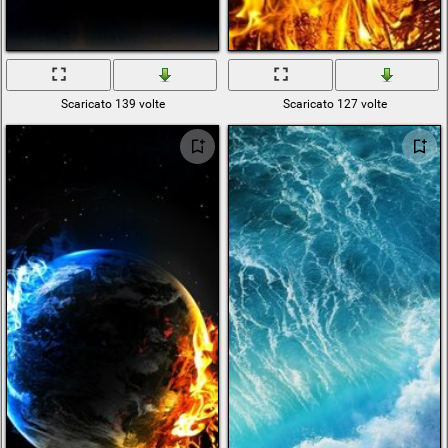
Scaricato 139 volte
Scaricato 127 volte