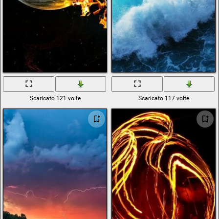
Scaricato 121 volte
Scaricato 117 volte