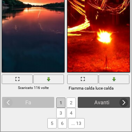
Scaricato 116 volte
Fiamma calda luce calda
Fa
Avanti
1
2
3
4
5
6
... 13