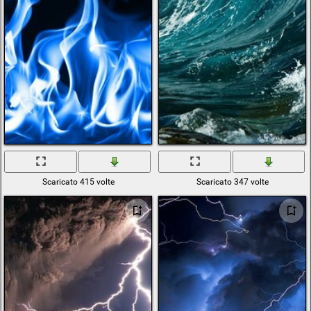
Scaricato 415 volte
Scaricato 347 volte