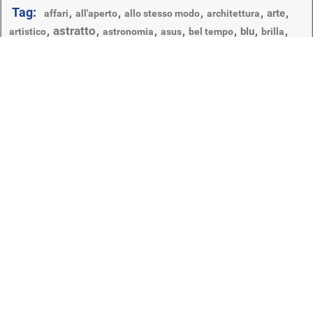
Tag:
,
,
,
,
,
arte
affari
all'aperto
allo stesso modo
architettura
astratto
,
,
,
,
,
,
,
blu
artistico
astronomia
asus
bel tempo
brilla
,
,
,
,
,
,
,
carta da parati
chimica
cavo
cielo
città
colore
componenti
desktop
,
,
,
design
,
,
curva
concettuale
creatività
,
,
,
,
,
digital & software
dinamico
energia
finanza
forma
futuristico
,
,
,
illustrazione
,
,
,
,
,
grafico
logo
high-tech
internet
legno
liscio
,
,
,
,
,
,
luce
luminoso
luna
luminescenza
medicina
microsoft
,
,
,
,
,
,
movimento
orologio
modello
moderno
natura
notebook
scuro
,
,
,
,
,
,
,
scienza
sfocatura
sfondo
particelle
rotondo
ruvido
,
,
,
simbolo
spazio
sporco
tecnologia digitale e software
Questa sezione presenta sfondi in un modo o nell'altro
legati alla tecnologia digitale e alla Computer Grafica. Loghi
di marchi e programmi famosi, modelli astratti, slogan di
portali di rete e produttori di hardware per computer
contengono screensaver sul desktop. Eseguiti in stile
digitale e linee rigorose, sono sicuramente un pezzo di
cyberpunk e cultura del networking. Presentati in diverse
angolazioni, gadget e dispositivi elettronici abbelliranno