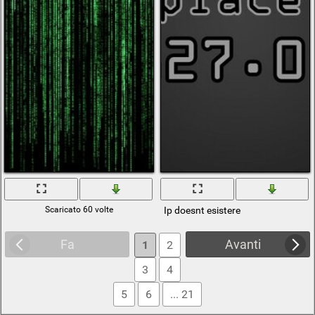
Scaricato 60 volte
Ip doesnt esistere
Fa
Avanti
1
2
3
4
5
6
... 21