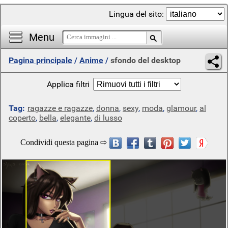
Lingua del sito:
Menu
Pagina principale
/
Anime
/
sfondo del desktop
Applica filtri
Tag:
ragazze e ragazze
,
donna
,
sexy
,
moda
,
glamour
,
al
coperto
,
bella
,
elegante
,
di lusso