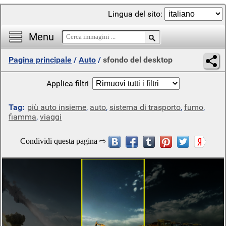
Lingua del sito:
Menu
Pagina principale
/
Auto
/
sfondo del desktop
Applica filtri
Tag:
più auto insieme
,
auto
,
sistema di trasporto
,
fumo
,
fiamma
,
viaggi