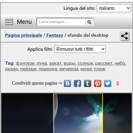
Lingua del sito:
Menu
Pagina principale
/
Fantasy
/
sfondo del desktop
Applica filtri
Tag:
фэнтези
,
луна
,
закат
,
воды
,
солнце
,
рассвет
,
небо
,
океан
,
пейзаж
,
природа
,
вечером
,
море
,
пляж