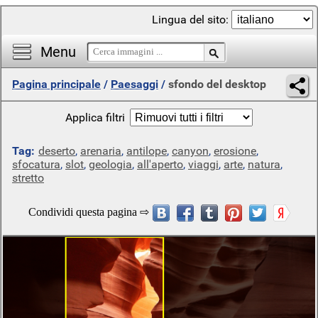
Lingua del sito:
Menu
Pagina principale
/
Paesaggi
/
sfondo del desktop
Applica filtri
Tag:
deserto
,
arenaria
,
antilope
,
canyon
,
erosione
,
sfocatura
,
slot
,
geologia
,
all'aperto
,
viaggi
,
arte
,
natura
,
stretto