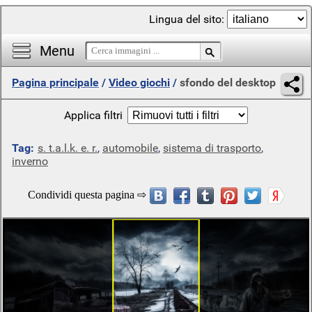
Lingua del sito:
Menu
Pagina principale
/
Video giochi
/
sfondo del desktop
Applica filtri
Tag:
s. t.a.l.k. e. r.
,
automobile
,
sistema di trasporto
,
inverno