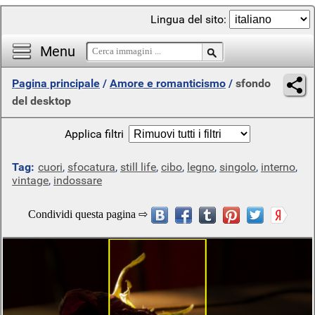
Lingua del sito:
Menu
Pagina principale
/
Amore e romanticismo
/
sfondo
del desktop
Applica filtri
Tag:
cuori
,
sfocatura
,
still life
,
cibo
,
legno
,
singolo
,
interno
,
vintage
,
indossare