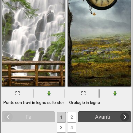
Ponte con travi in legno sullo sfondo di una cascata
Orologio in legno
Fa
Avanti
1
2
3
4