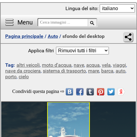
Lingua del sito:
Menu
Pagina principale
/
Auto
/
sfondo del desktop
Applica filtri
Tag:
altri veicoli
,
moto d'acqua
,
nave
,
acqua
,
vela
,
viaggi
,
nave da crociera
,
sistema di trasporto
,
mare
,
barca
,
auto
,
porto
,
cielo