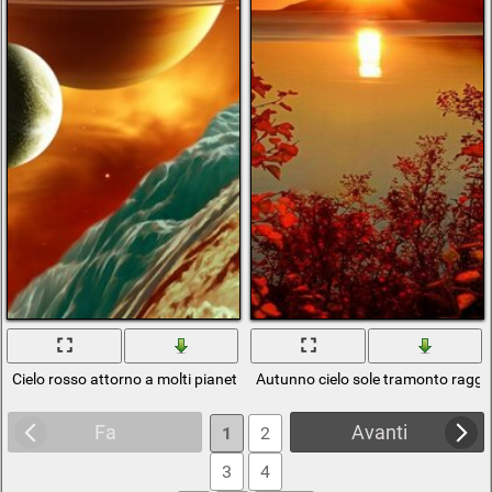
Cielo rosso attorno a molti pianeti nello spazio
Autunno cielo sole tramonto ragg
Fa
Avanti
1
2
3
4