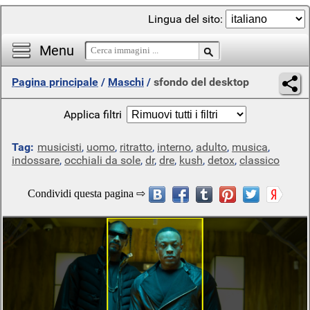
Lingua del sito:
Menu
Pagina principale
/
Maschi
/
sfondo del desktop
Applica filtri
Tag:
musicisti
,
uomo
,
ritratto
,
interno
,
adulto
,
musica
,
indossare
,
occhiali da sole
,
dr
,
dre
,
kush
,
detox
,
classico