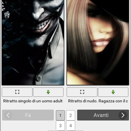
Ritratto singolo di un uomo adulto
Ritratto di nudo. Ragazza con il ca
Fa
Avanti
1
2
3
4