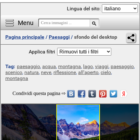
Lingua del sito:
Menu
Pagina principale
/
Paesaggi
/
sfondo del desktop
Applica filtri
Tag:
paesaggio
,
acqua
,
montagna
,
lago
,
viaggi
,
paesaggio
,
scenico
,
natura
,
neve
,
riflessione
,
all'aperto
,
cielo
,
montagna