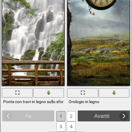
Ponte con travi in legno sullo sfondo di una cascata
Orologio in legno
Fa
Avanti
1
2
3
4