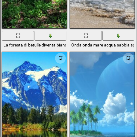
La foresta di betulle diventa bianca con tronchi sottili, riscalda il sole
Onda onda mare acqua sabbia spia