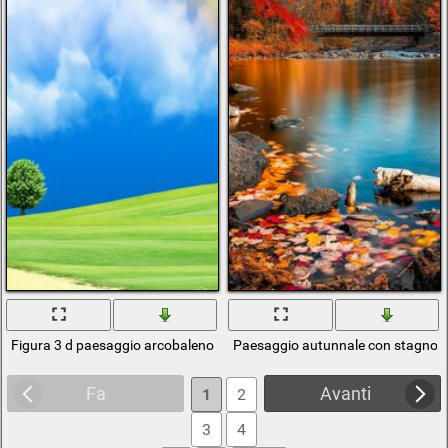
Figura 3 d paesaggio arcobaleno colore
Paesaggio autunnale con stagno e
Fa
Avanti
1
2
3
4