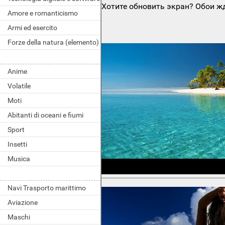
Хотите обновить экран? Обои жд
Amore e romanticismo
Armi ed esercito
Forze della natura (elemento)
Anime
Volatile
Moti
Abitanti di oceani e fiumi
Sport
Insetti
Musica
Navi Trasporto marittimo
Aviazione
Maschi