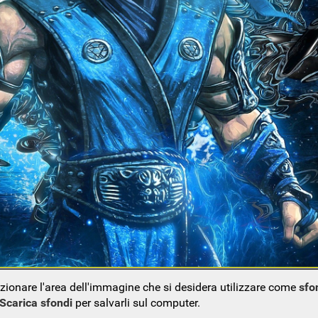
ezionare l'area dell'immagine che si desidera utilizzare come
sfo
Scarica sfondi
per salvarli sul computer.