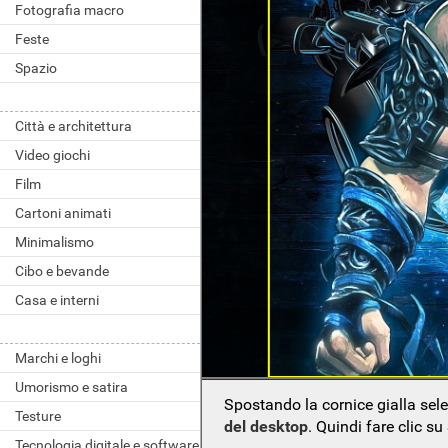
Fotografia macro
Feste
Spazio
Città e architettura
Video giochi
Film
Cartoni animati
Minimalismo
Cibo e bevande
Casa e interni
Marchi e loghi
Umorismo e satira
Spostando la cornice gialla sel
Testure
del desktop
. Quindi fare clic su
Tecnologia digitale e software