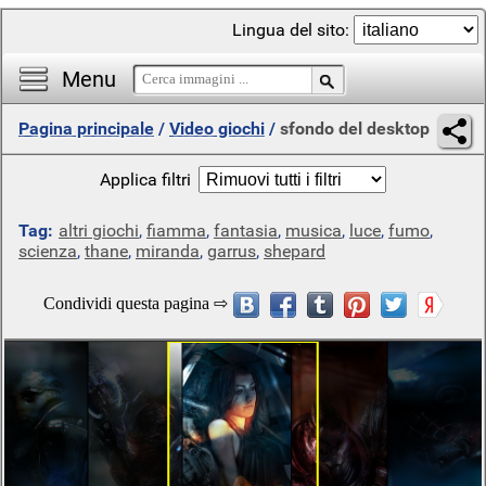
Lingua del sito:
Menu
Pagina principale
/
Video giochi
/
sfondo del desktop
Applica filtri
Tag:
altri giochi
,
fiamma
,
fantasia
,
musica
,
luce
,
fumo
,
scienza
,
thane
,
miranda
,
garrus
,
shepard