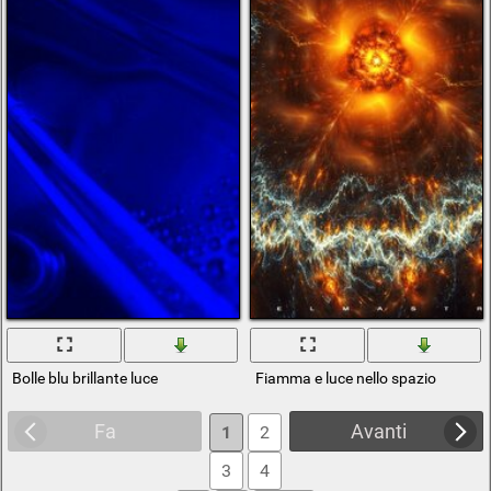
Bolle blu brillante luce
Fiamma e luce nello spazio
Fa
Avanti
1
2
3
4