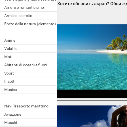
Хотите обновить экран? Обои жд
Amore e romanticismo
Armi ed esercito
Forze della natura (elemento)
Anime
Volatile
Moti
Abitanti di oceani e fiumi
Sport
Insetti
Musica
Navi Trasporto marittimo
Aviazione
Maschi