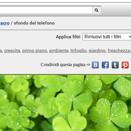
macro
/
sfondo del telefono
Applica filtri
a
,
crescita
,
primo piano
,
ambiente
,
trifoglio
,
giardino
,
freschezza