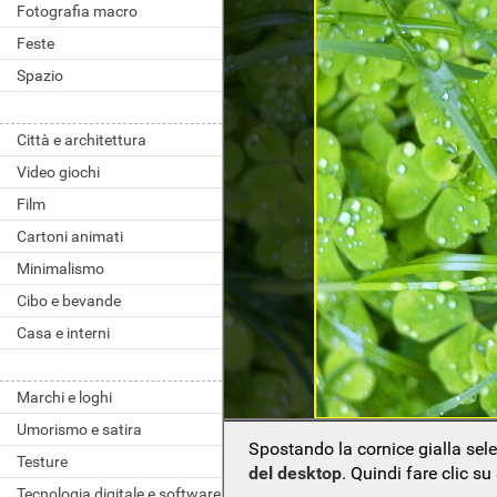
Fotografia macro
Feste
Spazio
Città e architettura
Video giochi
Film
Cartoni animati
Minimalismo
Cibo e bevande
Casa e interni
Marchi e loghi
Umorismo e satira
Spostando la cornice gialla sel
Testure
del desktop
. Quindi fare clic su
Tecnologia digitale e software