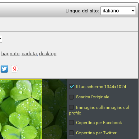
Lingua del sito:
,
bagnato
,
caduta
,
desktop
Il tuo schermo 1344x1024
Scarica l'originale
Immagine sull'immagine del
profilo
Copertina per Facebook
Copertina per Twitter