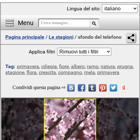
Lingua del sito:
Menu
Pagina principale
/
Le stagioni
/
sfondo del telefono
Applica filtri
Tag:
primavera
,
ciliegia
,
fiore
,
albero
,
ramo
,
natura
,
prugna
,
stagione
,
flora
,
crescita
,
compagno
,
mela
,
primavera