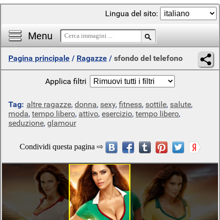
Lingua del sito:
Menu
Pagina principale
/
Ragazze
/
sfondo del telefono
Applica filtri
Tag:
altre ragazze
,
donna
,
sexy
,
fitness
,
sottile
,
salute
,
moda
,
tempo libero
,
attivo
,
esercizio
,
tempo libero
,
seduzione
,
glamour