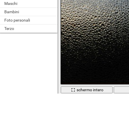
Maschi
Bambini
Foto personali
Terzo
schermo intero
Astratto del desktop come texture a