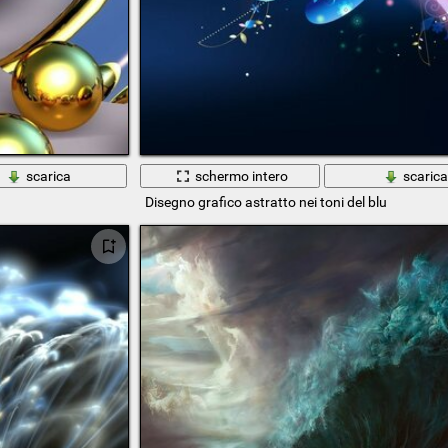
scarica
schermo intero
scaric
Disegno grafico astratto nei toni del blu