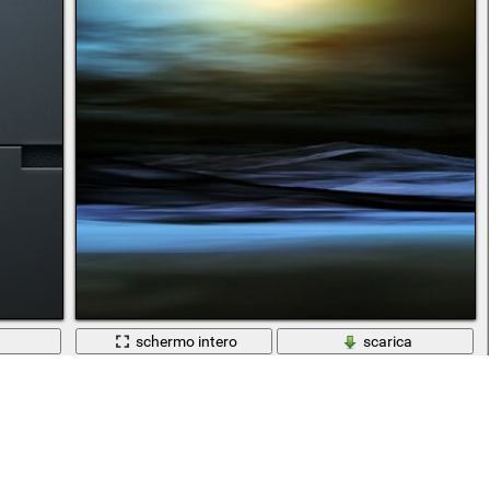
a
schermo intero
scarica
Disegno astratto di tramonto e mare