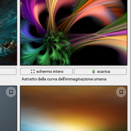
a
schermo intero
scarica
Astratto della curva dell'immaginazione umana