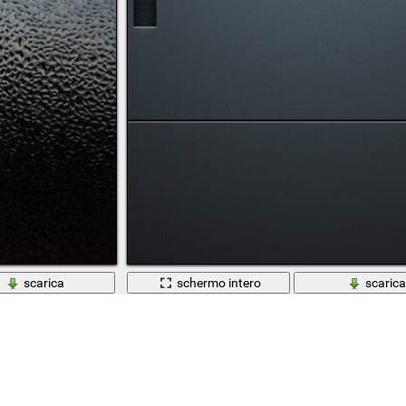
scarica
schermo intero
scaric
cqua
Menimalismo astratto acciaio metallico