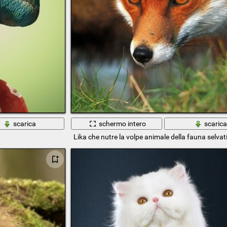
scarica
schermo intero
scaric
Lika che nutre la volpe animale della fauna selvat