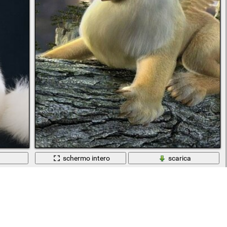
a
schermo intero
scarica
Animale mitico seduto su un albero con le ali