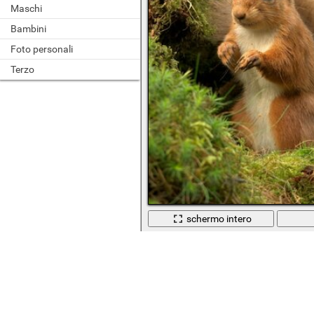
Maschi
Bambini
Foto personali
Terzo
schermo intero
Animale selvatico sveglio nella natura