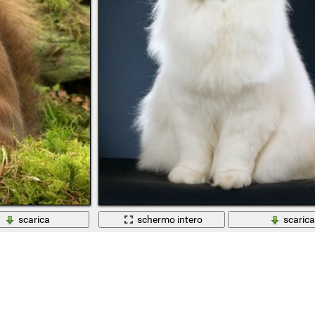
scarica
schermo intero
scaric
Gatto su sfondo nero. Animale