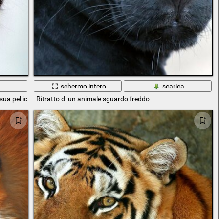
a
schermo intero
scarica
a sua pelliccia; l'animale, ovviamente, ma c'è molta anima in lui
Ritratto di un animale sguardo freddo