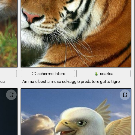
a
schermo intero
scarica
ica
Animale bestia muso selvaggio predatore gatto tigre