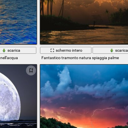
scarica
schermo intero
scaric
 nell'acqua
Fantastico tramonto natura spiaggia palme