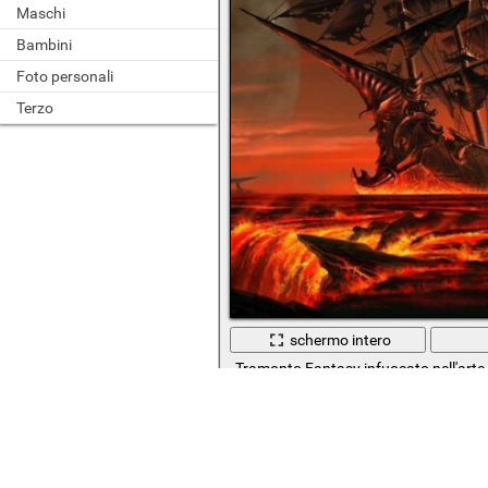
Maschi
Bambini
Foto personali
Terzo
schermo intero
Tramonto Fantasy infuocato nell'arte