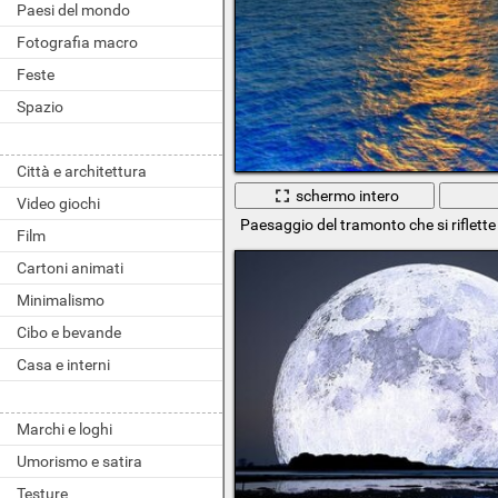
Paesi del mondo
Fotografia macro
Feste
Spazio
Città e architettura
schermo intero
Video giochi
Paesaggio del tramonto che si riflette
Film
Cartoni animati
Minimalismo
Cibo e bevande
Casa e interni
Marchi e loghi
Umorismo e satira
Testure