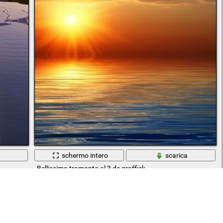
a
schermo intero
scarica
Bellissimo tramonto al 3 de graffick