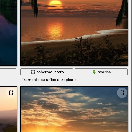
a
schermo intero
scarica
Tramonto su un'isola tropicale