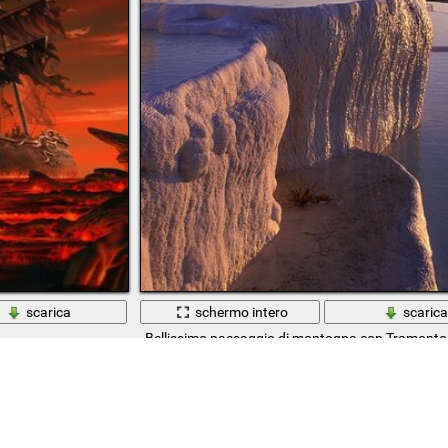
scarica
schermo intero
scaric
Bellissimo paesaggio di montagna con Tramonto