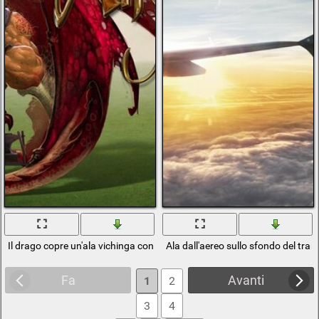
Il drago copre un'ala vichinga con un martello in mano
Ala dall'aereo sullo sfondo del tra
Fa
Avanti
1
2
3
4